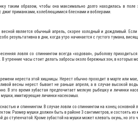
нку таким образом, чтобы она максимально долго находилась в поле 
 с джиг приманками, колеблющимися блеснами и воблерами.
есной является обычный апрель, скорее холодный и дождливый. Если 
обо результативна в дни, когда утро начинается с густого тумана, висящ
весенняя ловля со спиннингом всегда «ходовая», рыболову приходиться
 В утренние часы стоит делать забросы около бережных зон, в которых м
времени нереста этой хищницы. Нерест обычно проходит в марте или мае,
дливой весны нерест бывает не раньше апреля, а в случае высокой воды
чно. В это время зубастая предпочитает мелкую рыбешку и личинки нас
и мушки, имитирующие личинки насекомых.
настью и спиннингом. В случае ловли со спиннингом на конец основной л
том. Размер мушки должен быть в районе 3 сантиметров, и состоять из кр
 до ступенчатой. Кроме зубастой на мушки может клевать окунь, но это 