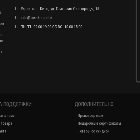
Украина, г. Киев, ул. Григория Сковороды, 15
а
sale@bearking.site
чем
ПН-ПТ: 09:00-19:00 СБ-ВС: 10:00-15:00
по
ие
в
А ПОДДЕРЖКИ
ДОПОЛНИТЕЛЬНО
ся с нами
Производители
 товара
Подарочные сертификаты
айта
Товары со скидкой