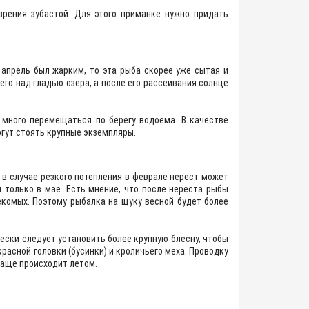
зрения зубастой. Для этого приманке нужно придать
апрель был жарким, то эта рыба скорее уже сытая и
его над гладью озера, а после его рассеивания солнце
 много перемещаться по берегу водоема. В качестве
огут стоять крупные экземпляры.
 в случае резкого потепления в феврале нерест может
 только в мае. Есть мнение, что после нереста рыбы
екомых. Поэтому рыбалка на щуку весной будет более
ески следует установить более крупную блесну, чтобы
асной головки (бусинки) и кроличьего меха. Проводку
чаще происходит летом.