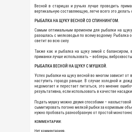
Весной в старицах и ручьях лучше проводить прима
вертикальную составляющую, легче всего это делать
РЫБАЛКА НА ЩУКУ ВЕСНОЙ СО СПИННИНГОМ.
Самым оптимальным временем для рыбалки на щуку в
разошлась с мелководья по всему водоему. Рыбалка ос
светит во всю силу.
Также как и рыбалка на щуку зимой с балансиром, 
приманки лучше использовать – воблеры, виброхвосты.
РЫБАЛКА ВЕСНОЙ НА ЩУКУ С МУШКОЙ.
Успех рыбалки на щуку весной во многом зависит от 
наступить гораздо раньше. В случае холодной и дож
недомогает и перестает питаться, это мнение ошибо
результативна, если использовать в качестве насадк
Подать мушку можно двумя способами – нахлыстовой с
сымитировать погоню мелкой рыбки за кормовым объек
нужно пробовать разнообразную от простой монотонной
КОММЕНТАРИИ:
Нет комментариев.