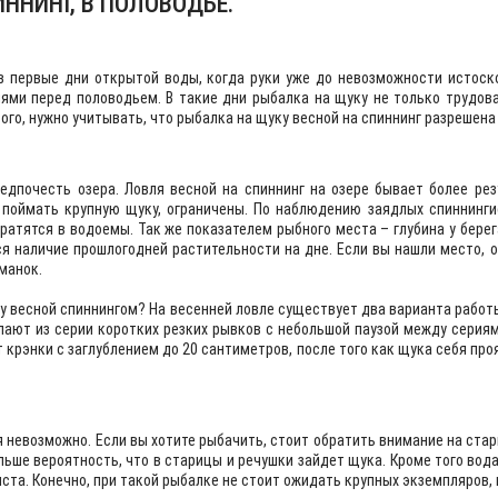
ННИНГ, В ПОЛОВОДЬЕ.
в первые дни открытой воды, когда руки уже до невозможности истоско
ями перед половодьем. В такие дни рыбалка на щуку не только трудова
ого, нужно учитывать, что рыбалка на щуку весной на спиннинг разрешена 
едпочесть озера. Ловля весной на спиннинг на озере бывает более ре
о поймать крупную щуку, ограничены. По наблюдению заядлых спиннинги
атятся в водоемы. Так же показателем рыбного места – глубина у берега,
ся наличие прошлогодней растительности на дне. Если вы нашли место,
манок.
у весной спиннингом? На весенней ловле существует два варианта работ
елают из серии коротких резких рывков с небольшой паузой между серия
 крэнки с заглублением до 20 сантиметров, после того как щука себя про
ья невозможно. Если вы хотите рыбачить, стоит обратить внимание на ста
ьше вероятность, что в старицы и речушки зайдет щука. Кроме того вода
ста. Конечно, при такой рыбалке не стоит ожидать крупных экземпляров, 