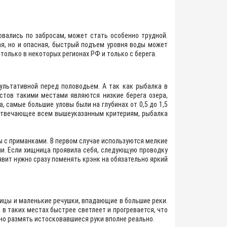
вались по забросам, может стать особенно трудной.
я, но и опасная, быстрый подъем уровня воды может
только в некоторых регионах РФ и только с берега.
зультативной перед половодьем. А так как рыбалка в
стов такими местами являются низкие берега озера,
 самые большие уловы были на глубинах от 0,5 до 1,5
 отвечающее всем вышеуказанным критериям, рыбалка
ы с приманками. В первом случае используются мелкие
ми. Если хищница проявила себя, следующую проводку
явит нужно сразу поменять крэнк на обязательно яркий
рицы и маленькие речушки, впадающие в большие реки.
 в таких местах быстрее светлеет и прогревается, что
но размять истосковавшиеся руки вполне реально.