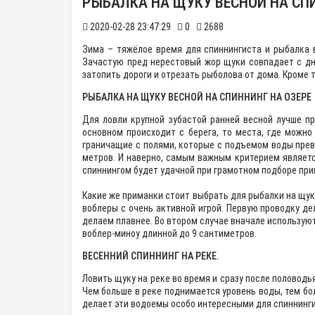
РЫБАЛКА НА ЩУКУ ВЕСНОЙ НА СПИ
2020-02-28 23:47:29
0
2688
Зима – тяжёлое время для спиннингиста и рыбалка 
Зачастую пред нерестовый жор щуки совпадает с дн
затопить дороги и отрезать рыболова от дома. Кроме т
РЫБАЛКА НА ЩУКУ ВЕСНОЙ НА СПИННИНГ НА ОЗЕРЕ
Для ловли крупной зубастой ранней весной лучше пр
основном происходит с берега, то места, где можн
граничащие с полями, которые с подъемом воды превр
метров. И наверно, самым важным критерием являет
спиннингом будет удачной при грамотном подборе при
Какие же приманки стоит выбрать для рыбалки на щук
воблеры с очень активной игрой. Первую проводку д
делаем плавнее. Во втором случае вначале используют
воблер-миноу длинной до 9 сантиметров.
ВЕСЕННИЙ СПИННИНГ НА РЕКЕ.
Ловить щуку на реке во время и сразу после половод
Чем больше в реке поднимается уровень воды, тем бол
делает эти водоемы особо интересными для спиннинги