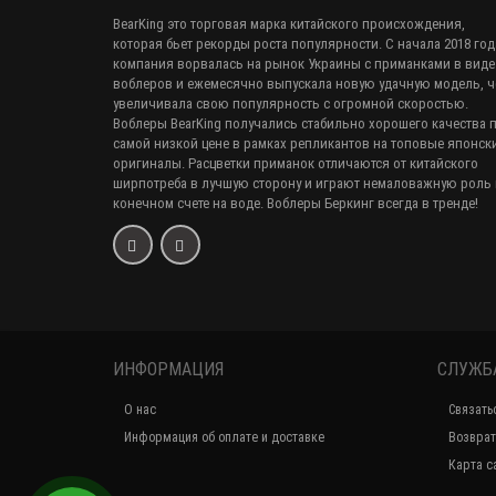
BearKing это торговая марка китайского происхождения,
которая бьет рекорды роста популярности. С начала 2018 год
компания ворвалась на рынок Украины с приманками в виде
воблеров и ежемесячно выпускала новую удачную модель, 
увеличивала свою популярность с огромной скоростью.
Воблеры BearKing получались стабильно хорошего качества 
самой низкой цене в рамках репликантов на топовые японск
оригиналы. Расцветки приманок отличаются от китайского
ширпотреба в лучшую сторону и играют немаловажную роль 
конечном счете на воде. Воблеры Беркинг всегда в тренде!
ИНФОРМАЦИЯ
СЛУЖБ
О нас
Связать
Информация об оплате и доставке
Возврат
Карта с