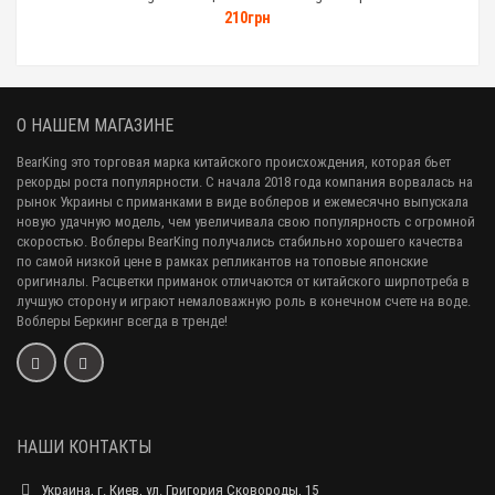
210грн
О НАШЕМ МАГАЗИНЕ
BearKing это торговая марка китайского происхождения, которая бьет
рекорды роста популярности. С начала 2018 года компания ворвалась на
рынок Украины с приманками в виде воблеров и ежемесячно выпускала
новую удачную модель, чем увеличивала свою популярность с огромной
скоростью. Воблеры BearKing получались стабильно хорошего качества
по самой низкой цене в рамках репликантов на топовые японские
оригиналы. Расцветки приманок отличаются от китайского ширпотреба в
лучшую сторону и играют немаловажную роль в конечном счете на воде.
Воблеры Беркинг всегда в тренде!
НАШИ КОНТАКТЫ
Украина, г. Киев, ул. Григория Сковороды, 15