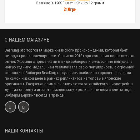
Bearking X-120SF цвет I Kinkuro 12 грамм
210грн
О НАШЕМ МАГАЗИНЕ
BearKing это торговая марка китайского происхождения, которая бьет
рекорды роста популярности. С начала 2018 года компания ворвалась на
рынок Украины с приманками в виде воблеров и ежемесячно выпускала
новую удачную модель, чем увеличивала свою популярность с огромной
скоростью. Воблеры BearKing получались стабильно хорошего качества
по самой низкой цене в рамках репликантов на топовые японские
оригиналы. Расцветки приманок отличаются от китайского ширпотреба в
лучшую сторону и играют немаловажную роль в конечном счете на воде.
Воблеры Беркинг всегда в тренде!
НАШИ КОНТАКТЫ