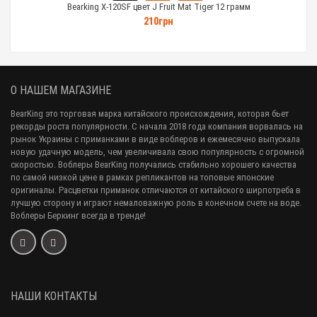
Bearking X-120SF цвет J Fruit Mat Tiger 12 грамм
210грн
О НАШЕМ МАГАЗИНЕ
BearKing это торговая марка китайского происхождения, которая бьет
рекорды роста популярности. С начала 2018 года компания ворвалась на
рынок Украины с приманками в виде воблеров и ежемесячно выпускала
новую удачную модель, чем увеличивала свою популярность с огромной
скоростью. Воблеры BearKing получались стабильно хорошего качества
по самой низкой цене в рамках репликантов на топовые японские
оригиналы. Расцветки приманок отличаются от китайского ширпотреба в
лучшую сторону и играют немаловажную роль в конечном счете на воде.
Воблеры Беркинг всегда в тренде!
НАШИ КОНТАКТЫ