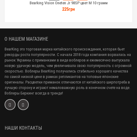
Bearking Vision Oneten Jr 98SP цвет M 10 грамм
225грн
О НАШЕМ МАГАЗИНЕ
BearKing это торговая марка китайского происхождения, которая бьет
рекорды роста популярности. С начала 2018 года компания ворвалась на
рынок Украины с приманками в виде воблеров и ежемесячно выпускала
новую удачную модель, чем увеличивала свою популярность с огромной
скоростью. Воблеры BearKing получались стабильно хорошего качества
по самой низкой цене в рамках репликантов на топовые японские
оригиналы. Расцветки приманок отличаются от китайского ширпотреба в
лучшую сторону и играют немаловажную роль в конечном счете на воде.
Воблеры Беркинг всегда в тренде!
НАШИ КОНТАКТЫ