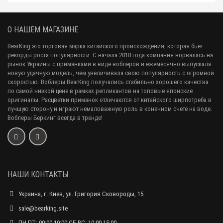
О НАШЕМ МАГАЗИНЕ
BearKing это торговая марка китайского происхождения, которая бьет
рекорды роста популярности. С начала 2018 года компания ворвалась на
рынок Украины с приманками в виде воблеров и ежемесячно выпускала
новую удачную модель, чем увеличивала свою популярность с огромной
скоростью. Воблеры BearKing получались стабильно хорошего качества
по самой низкой цене в рамках репликантов на топовые японские
оригиналы. Расцветки приманок отличаются от китайского ширпотреба в
лучшую сторону и играют немаловажную роль в конечном счете на воде.
Воблеры Беркинг всегда в тренде!
НАШИ КОНТАКТЫ
Украина, г. Киев, ул. Григория Сковороды, 15
sale@bearking.site
ПН-ПТ: 09:00-19:00 СБ-ВС: 10:00-15:00