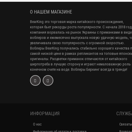
О НАШЕМ МАГАЗИНЕ
BearKing это торговая марка китайского происхождения,
которая бьет рекорды роста популярности. С начала 2018 год
компания ворвалась на рынок Украины с приманками в виде
воблеров и ежемесячно выпускала новую удачную модель, 
увеличивала свою популярность с огромной скоростью.
Воблеры BearKing получались стабильно хорошего качества 
самой низкой цене в рамках репликантов на топовые японск
оригиналы. Расцветки приманок отличаются от китайского
ширпотреба в лучшую сторону и играют немаловажную роль 
конечном счете на воде. Воблеры Беркинг всегда в тренде!
ИНФОРМАЦИЯ
СЛУЖБ
О нас
Связать
Информация об оплате и доставке
Возврат