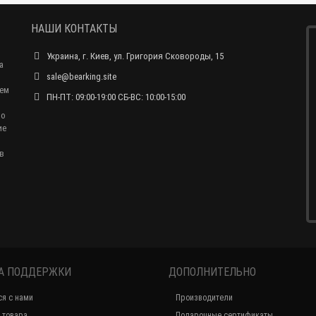
НАШИ КОНТАКТЫ
Украина, г. Киев, ул. Григория Сковороды, 15
а
sale@bearking.site
чем
ПН-ПТ: 09:00-19:00 СБ-ВС: 10:00-15:00
по
ие
в
А ПОДДЕРЖКИ
ДОПОЛНИТЕЛЬНО
ся с нами
Производители
 товара
Подарочные сертификаты