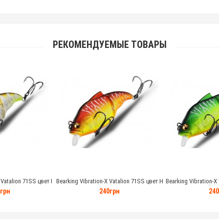
РЕКОМЕНДУЕМЫЕ ТОВАРЫ
 Vatalion 71SS цвет I
Bearking Vibration-X Vatalion 71SS цвет H
Bearking Vibration-X
грамм
10.7 грамм
10.7 
грн
240грн
240