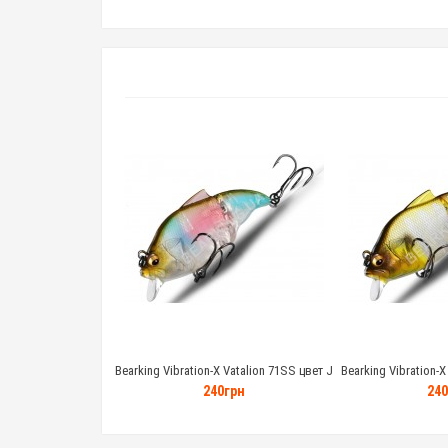
Bearking Vibration-X Vatalion 71SS цвет J
Bearking Vibration-X
10.7 грамм
10.7 
240грн
240