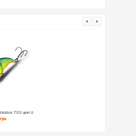
<
>
 Vatalion 71SS цвет G
грамм
грн