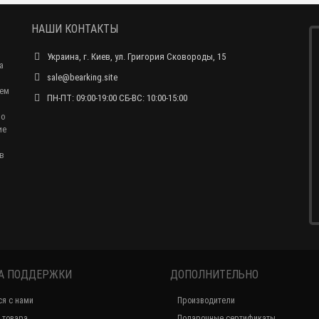
НАШИ КОНТАКТЫ
Украина, г. Киев, ул. Григория Сковороды, 15
а
sale@bearking.site
чем
ПН-ПТ: 09:00-19:00 СБ-ВС: 10:00-15:00
по
ие
в
А ПОДДЕРЖКИ
ДОПОЛНИТЕЛЬНО
ся с нами
Производители
 товара
Подарочные сертификаты