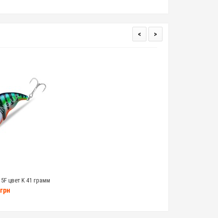
<
>
15F цвет K 41 грамм
грн