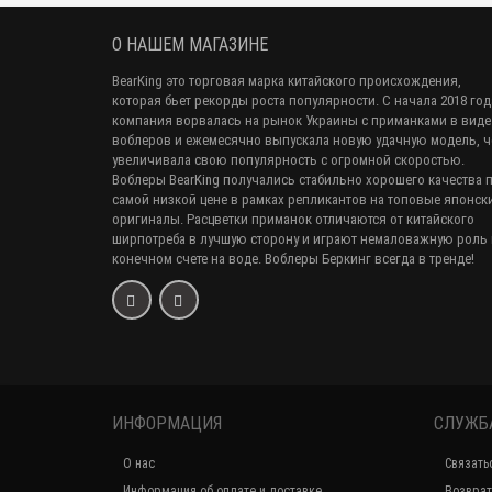
О НАШЕМ МАГАЗИНЕ
BearKing это торговая марка китайского происхождения,
которая бьет рекорды роста популярности. С начала 2018 год
компания ворвалась на рынок Украины с приманками в виде
воблеров и ежемесячно выпускала новую удачную модель, 
увеличивала свою популярность с огромной скоростью.
Воблеры BearKing получались стабильно хорошего качества 
самой низкой цене в рамках репликантов на топовые японск
оригиналы. Расцветки приманок отличаются от китайского
ширпотреба в лучшую сторону и играют немаловажную роль 
конечном счете на воде. Воблеры Беркинг всегда в тренде!
ИНФОРМАЦИЯ
СЛУЖБ
О нас
Связать
Информация об оплате и доставке
Возврат