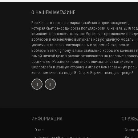
О НАШЕМ МАГАЗИНЕ
BearKing это торговая марка китайского происхождения,
которая бьет рекорды роста популярности. С начала 2018 год
компания ворвалась на рынок Украины с приманками в виде
воблеров и ежемесячно выпускала новую удачную модель, 
увеличивала свою популярность с огромной скоростью.
Воблеры BearKing получались стабильно хорошего качества 
самой низкой цене в рамках репликантов на топовые японск
оригиналы. Расцветки приманок отличаются от китайского
ширпотреба в лучшую сторону и играют немаловажную роль 
конечном счете на воде. Воблеры Беркинг всегда в тренде!
ИНФОРМАЦИЯ
СЛУЖБ
О нас
Связать
Информация об оплате и доставке
Возврат