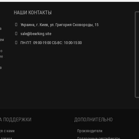
НАШИ КОНТАКТЫ
Украина, г. Киев, ул. Григория Сковороды, 15
а
sale@bearking.site
чем
ПН-ПТ: 09:00-19:00 СБ-ВС: 10:00-15:00
по
ие
в
А ПОДДЕРЖКИ
ДОПОЛНИТЕЛЬНО
ся с нами
Производители
 товара
Подарочные сертификаты