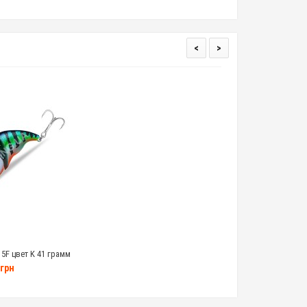
<
>
15F цвет K 41 грамм
грн