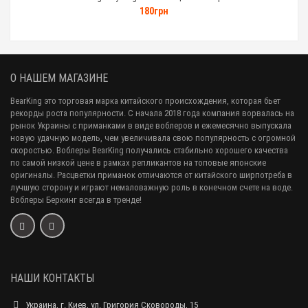
180грн
О НАШЕМ МАГАЗИНЕ
BearKing это торговая марка китайского происхождения, которая бьет
рекорды роста популярности. С начала 2018 года компания ворвалась на
рынок Украины с приманками в виде воблеров и ежемесячно выпускала
новую удачную модель, чем увеличивала свою популярность с огромной
скоростью. Воблеры BearKing получались стабильно хорошего качества
по самой низкой цене в рамках репликантов на топовые японские
оригиналы. Расцветки приманок отличаются от китайского ширпотреба в
лучшую сторону и играют немаловажную роль в конечном счете на воде.
Воблеры Беркинг всегда в тренде!
НАШИ КОНТАКТЫ
Украина, г. Киев, ул. Григория Сковороды, 15