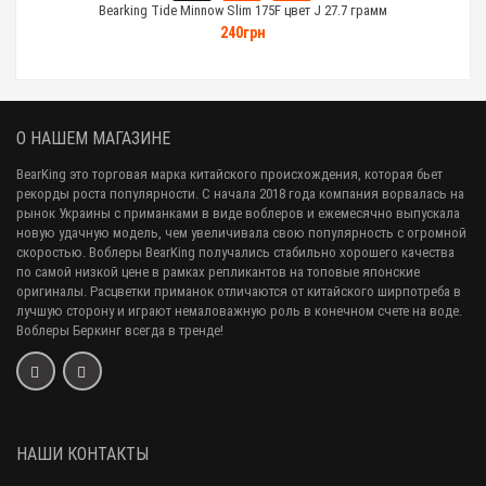
Bearking Tide Minnow Slim 175F цвет J 27.7 грамм
240грн
О НАШЕМ МАГАЗИНЕ
BearKing это торговая марка китайского происхождения, которая бьет
рекорды роста популярности. С начала 2018 года компания ворвалась на
рынок Украины с приманками в виде воблеров и ежемесячно выпускала
новую удачную модель, чем увеличивала свою популярность с огромной
скоростью. Воблеры BearKing получались стабильно хорошего качества
по самой низкой цене в рамках репликантов на топовые японские
оригиналы. Расцветки приманок отличаются от китайского ширпотреба в
лучшую сторону и играют немаловажную роль в конечном счете на воде.
Воблеры Беркинг всегда в тренде!
НАШИ КОНТАКТЫ