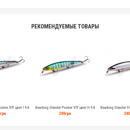
РЕКОМЕНДУЕМЫЕ ТОВАРЫ
inter 97F цвет I 9.8
Bearking Slender Pointer 97F цвет H 9.8
Bearking Slender Po
амм
грамм
гр
грн
240грн
240