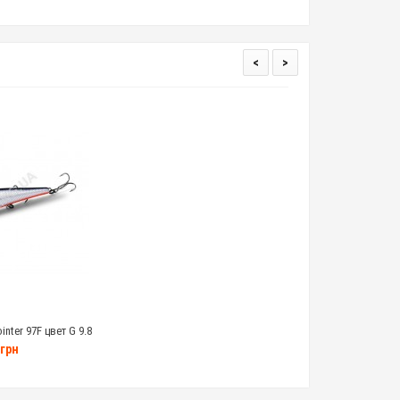
<
>
inter 97F цвет G 9.8
амм
грн