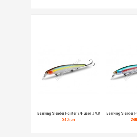
Bearking Slender Pointer 97F цвет J 9.8
Bearking Slender Po
грамм
гр
240грн
240