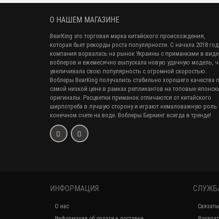
О НАШЕМ МАГАЗИНЕ
BearKing это торговая марка китайского происхождения,
которая бьет рекорды роста популярности. С начала 2018 год
компания ворвалась на рынок Украины с приманками в виде
воблеров и ежемесячно выпускала новую удачную модель, 
увеличивала свою популярность с огромной скоростью.
Воблеры BearKing получались стабильно хорошего качества 
самой низкой цене в рамках репликантов на топовые японск
оригиналы. Расцветки приманок отличаются от китайского
ширпотреба в лучшую сторону и играют немаловажную роль 
конечном счете на воде. Воблеры Беркинг всегда в тренде!
ИНФОРМАЦИЯ
СЛУЖБ
О нас
Связать
Информация об оплате и доставке
Возврат