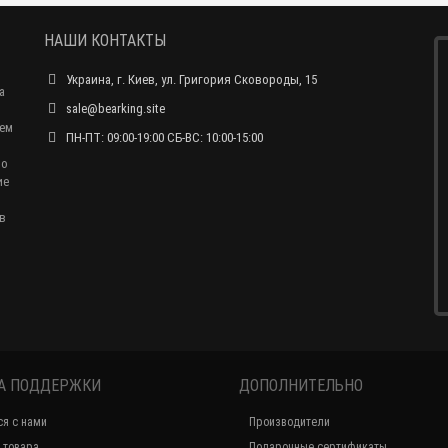
НАШИ КОНТАКТЫ
Украина, г. Киев, ул. Григория Сковороды, 15
а
sale@bearking.site
чем
ПН-ПТ: 09:00-19:00 СБ-ВС: 10:00-15:00
по
ие
в
А ПОДДЕРЖКИ
ДОПОЛНИТЕЛЬНО
ся с нами
Производители
 товара
Подарочные сертификаты