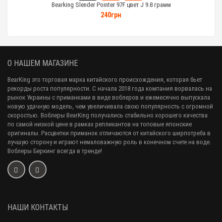
Bearking Slender Pointer 97F цвет J 9.8 грамм
240грн
О НАШЕМ МАГАЗИНЕ
BearKing это торговая марка китайского происхождения, которая бьет
рекорды роста популярности. С начала 2018 года компания ворвалась на
рынок Украины с приманками в виде воблеров и ежемесячно выпускала
новую удачную модель, чем увеличивала свою популярность с огромной
скоростью. Воблеры BearKing получались стабильно хорошего качества
по самой низкой цене в рамках репликантов на топовые японские
оригиналы. Расцветки приманок отличаются от китайского ширпотреба в
лучшую сторону и играют немаловажную роль в конечном счете на воде.
Воблеры Беркинг всегда в тренде!
НАШИ КОНТАКТЫ