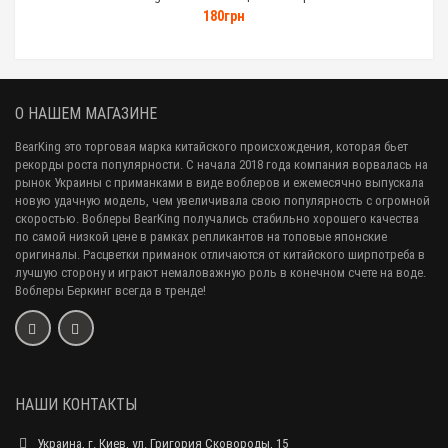
180грн
О НАШЕМ МАГАЗИНЕ
BearKing это торговая марка китайского происхождения, которая бьет
рекорды роста популярности. С начала 2018 года компания ворвалась на
рынок Украины с приманками в виде воблеров и ежемесячно выпускала
новую удачную модель, чем увеличивала свою популярность с огромной
скоростью. Воблеры BearKing получались стабильно хорошего качества
по самой низкой цене в рамках репликантов на топовые японские
оригиналы. Расцветки приманок отличаются от китайского ширпотреба в
лучшую сторону и играют немаловажную роль в конечном счете на воде.
Воблеры Беркинг всегда в тренде!
НАШИ КОНТАКТЫ
Украина, г. Киев, ул. Григория Сковороды, 15