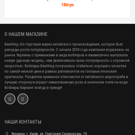
180грн
О НАШЕМ МАГАЗИНЕ
BearKing это торговая марка китайского происхождения, которая бьет
рекорды роста популярности. С начала 2018 года компания ворвалась на
рынок Украины с приманками в виде воблеров и ежемесячно выпускала
новую удачную модель, чем увеличивала свою популярность с огромной
скоростью. Воблеры BearKing получались стабильно хорошего качества
по самой низкой цене в рамках репликантов на топовые японские
оригиналы. Расцветки приманок отличаются от китайского ширпотреба в
лучшую сторону и играют немаловажную роль в конечном счете на воде.
Воблеры Беркинг всегда в тренде!
НАШИ КОНТАКТЫ
Украина, г. Киев, ул. Григория Сковороды, 15