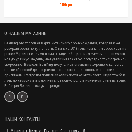
180грн
О НАШЕМ МАГАЗИНЕ
BearKing это торговая марка китайского происхождения, которая бьет
рекорды роста популярности. С начала 2018 года компания ворвалась на
рынок Украины с приманками в виде воблеров и ежемесячно выпускала
новую удачную модель, чем увеличивала свою популярность с огромной
скоростью. Воблеры BearKing получались стабильно хорошего качества
по самой низкой цене в рамках репликантов на топовые японские
оригиналы. Расцветки приманок отличаются от китайского ширпотреба в
лучшую сторону и играют немаловажную роль в конечном счете на воде.
Воблеры Беркинг всегда в тренде!
НАШИ КОНТАКТЫ
Украина, г. Киев, ул. Григория Сковороды, 15