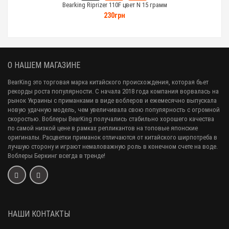
Bearking Riprizer 110F цвет N 15 грамм
230грн
О НАШЕМ МАГАЗИНЕ
BearKing это торговая марка китайского происхождения, которая бьет
рекорды роста популярности. С начала 2018 года компания ворвалась на
рынок Украины с приманками в виде воблеров и ежемесячно выпускала
новую удачную модель, чем увеличивала свою популярность с огромной
скоростью. Воблеры BearKing получались стабильно хорошего качества
по самой низкой цене в рамках репликантов на топовые японские
оригиналы. Расцветки приманок отличаются от китайского ширпотреба в
лучшую сторону и играют немаловажную роль в конечном счете на воде.
Воблеры Беркинг всегда в тренде!
НАШИ КОНТАКТЫ