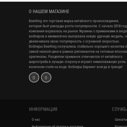
О НАШЕМ МАГАЗИНЕ
BearKing это торговая марка китайского происхождения,
которая бьет рекорды роста популярности. С начала 2018 год
компания ворвалась на рынок Украины с приманками в виде
воблеров и ежемесячно выпускала новую удачную модель, 
увеличивала свою популярность с огромной скоростью.
Воблеры BearKing получались стабильно хорошего качества 
самой низкой цене в рамках репликантов на топовые японск
оригиналы. Расцветки приманок отличаются от китайского
ширпотреба в лучшую сторону и играют немаловажную роль 
конечном счете на воде. Воблеры Беркинг всегда в тренде!
ИНФОРМАЦИЯ
СЛУЖБ
О нас
Связать
Информация об оплате и доставке
Возврат