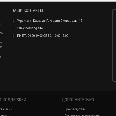
НАШИ КОНТАКТЫ
Украина, г. Киев, ул. Григория Сковороды, 15
а
sale@bearking.site
чем
ПН-ПТ: 09:00-19:00 СБ-ВС: 10:00-15:00
по
ие
в
А ПОДДЕРЖКИ
ДОПОЛНИТЕЛЬНО
ся с нами
Производители
 товара
Подарочные сертификаты