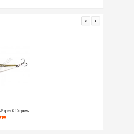
<
>
SP цвет K 10 грамм
грн