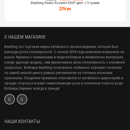
Bearking Realis Rozante 63SP цвет J 5 грамм
225грн
О НАШЕМ МАГАЗИНЕ
BearKing это торговая марка китайского происхождения, которая бьет
рекорды роста популярности. С начала 2018 года компания ворвалась на
рынок Украины с приманками в виде воблеров и ежемесячно выпускала
новую удачную модель, чем увеличивала свою популярность с огромной
скоростью. Воблеры BearKing получались стабильно хорошего качества
по самой низкой цене в рамках репликантов на топовые японские
оригиналы. Расцветки приманок отличаются от китайского ширпотреба в
лучшую сторону и играют немаловажную роль в конечном счете на воде.
Воблеры Беркинг всегда в тренде!
НАШИ КОНТАКТЫ