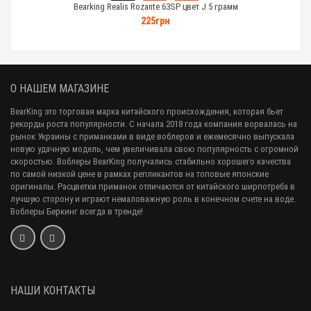
Bearking Realis Rozante 63SP цвет J 5 грамм
225грн
О НАШЕМ МАГАЗИНЕ
BearKing это торговая марка китайского происхождения, которая бьет
рекорды роста популярности. С начала 2018 года компания ворвалась на
рынок Украины с приманками в виде воблеров и ежемесячно выпускала
новую удачную модель, чем увеличивала свою популярность с огромной
скоростью. Воблеры BearKing получались стабильно хорошего качества
по самой низкой цене в рамках репликантов на топовые японские
оригиналы. Расцветки приманок отличаются от китайского ширпотреба в
лучшую сторону и играют немаловажную роль в конечном счете на воде.
Воблеры Беркинг всегда в тренде!
НАШИ КОНТАКТЫ