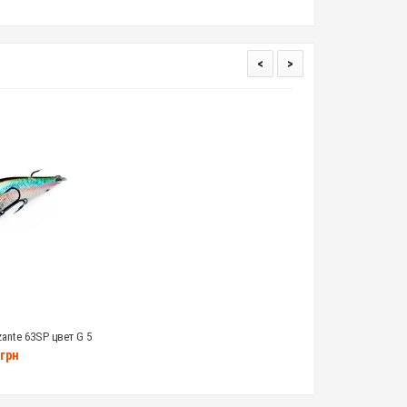
<
>
zante 63SP цвет G 5
амм
грн