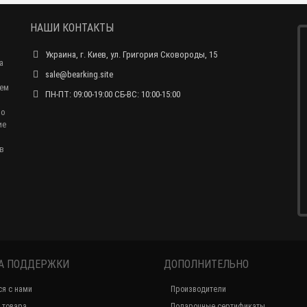
НАШИ КОНТАКТЫ
Украина, г. Киев, ул. Григория Сковороды, 15
а
sale@bearking.site
чем
ПН-ПТ: 09:00-19:00 СБ-ВС: 10:00-15:00
по
ие
в
А ПОДДЕРЖКИ
ДОПОЛНИТЕЛЬНО
ся с нами
Производители
 товара
Подарочные сертификаты