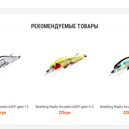
РЕКОМЕНДУЕМЫЕ ТОВАРЫ
zante 63SP цвет I 5
Bearking Realis Rozante 63SP цвет H 5
Bearking Realis Ro
амм
грамм
гр
грн
225грн
225