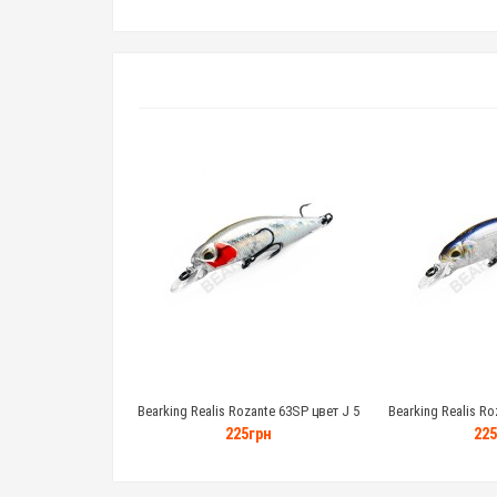
Bearking Realis Rozante 63SP цвет J 5
Bearking Realis Ro
грамм
гр
225грн
225