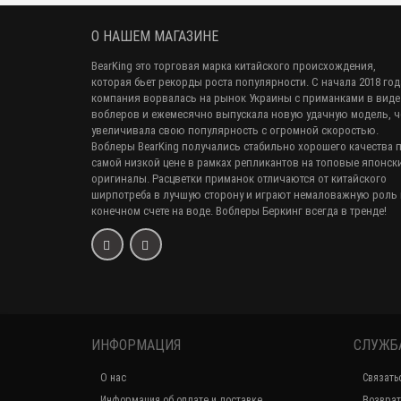
О НАШЕМ МАГАЗИНЕ
BearKing это торговая марка китайского происхождения,
которая бьет рекорды роста популярности. С начала 2018 год
компания ворвалась на рынок Украины с приманками в виде
воблеров и ежемесячно выпускала новую удачную модель, 
увеличивала свою популярность с огромной скоростью.
Воблеры BearKing получались стабильно хорошего качества 
самой низкой цене в рамках репликантов на топовые японск
оригиналы. Расцветки приманок отличаются от китайского
ширпотреба в лучшую сторону и играют немаловажную роль 
конечном счете на воде. Воблеры Беркинг всегда в тренде!
ИНФОРМАЦИЯ
СЛУЖБ
О нас
Связать
Информация об оплате и доставке
Возврат