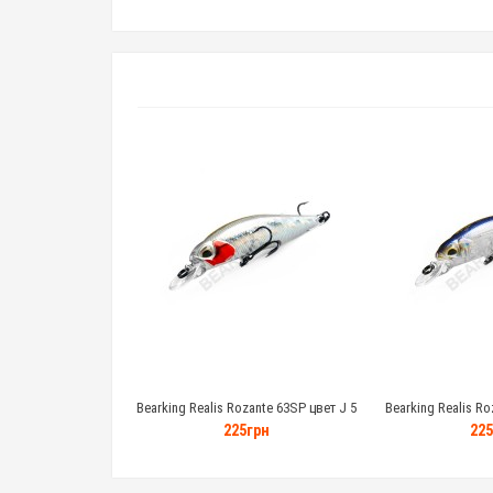
Bearking Realis Rozante 63SP цвет J 5
Bearking Realis Ro
грамм
гр
225грн
225