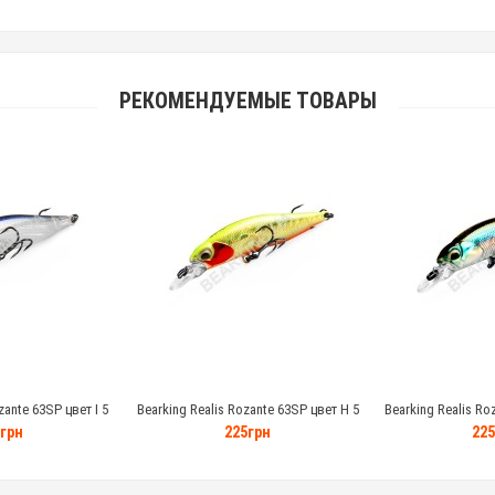
РЕКОМЕНДУЕМЫЕ ТОВАРЫ
zante 63SP цвет I 5
Bearking Realis Rozante 63SP цвет H 5
Bearking Realis Ro
амм
грамм
гр
грн
225грн
225