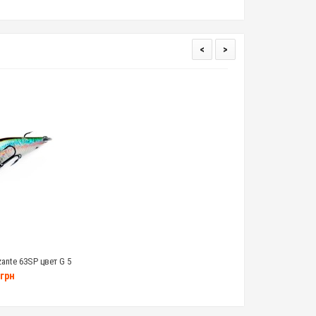
<
>
zante 63SP цвет G 5
амм
грн