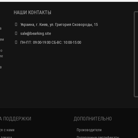
НАШИ КОНТАКТЫ
Украина, г. Киев, ул. Григория Сковороды, 15
а
sale@bearking.site
чем
ПН-ПТ: 09:00-19:00 СБ-ВС: 10:00-15:00
по
ие
в
А ПОДДЕРЖКИ
ДОПОЛНИТЕЛЬНО
ся с нами
Производители
 товара
Подарочные сертификаты