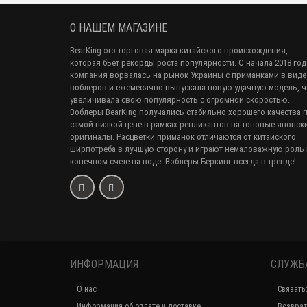
О НАШЕМ МАГАЗИНЕ
BearKing это торговая марка китайского происхождения,
которая бьет рекорды роста популярности. С начала 2018 год
компания ворвалась на рынок Украины с приманками в виде
воблеров и ежемесячно выпускала новую удачную модель, 
увеличивала свою популярность с огромной скоростью.
Воблеры BearKing получались стабильно хорошего качества 
самой низкой цене в рамках репликантов на топовые японск
оригиналы. Расцветки приманок отличаются от китайского
ширпотреба в лучшую сторону и играют немаловажную роль 
конечном счете на воде. Воблеры Беркинг всегда в тренде!
ИНФОРМАЦИЯ
СЛУЖБ
О нас
Связать
Информация об оплате и доставке
Возврат