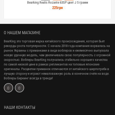
Bearking Realis Rozante 63SP цвет J 5 грамм
225грн
О НАШЕМ МАГАЗИНЕ
BearKing это торговая марка китайского происхождения, которая бьет
рекорды роста популярности. С начала 2018 года компания ворвалась на
рынок Украины с приманками в виде воблеров и ежемесячно выпускала
новую удачную модель, чем увеличивала свою популярность с огромной
скоростью. Воблеры BearKing получались стабильно хорошего качества
по самой низкой цене в рамках репликантов на топовые японские
оригиналы. Расцветки приманок отличаются от китайского ширпотреба в
лучшую сторону и играют немаловажную роль в конечном счете на воде.
Воблеры Беркинг всегда в тренде!
НАШИ КОНТАКТЫ