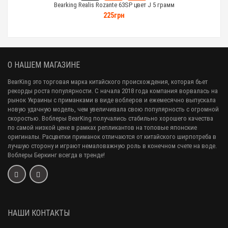
Bearking Realis Rozante 63SP цвет J 5 грамм
225грн
О НАШЕМ МАГАЗИНЕ
BearKing это торговая марка китайского происхождения, которая бьет
рекорды роста популярности. С начала 2018 года компания ворвалась на
рынок Украины с приманками в виде воблеров и ежемесячно выпускала
новую удачную модель, чем увеличивала свою популярность с огромной
скоростью. Воблеры BearKing получались стабильно хорошего качества
по самой низкой цене в рамках репликантов на топовые японские
оригиналы. Расцветки приманок отличаются от китайского ширпотреба в
лучшую сторону и играют немаловажную роль в конечном счете на воде.
Воблеры Беркинг всегда в тренде!
НАШИ КОНТАКТЫ