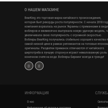
О НАШЕМ МАГАЗИНЕ
BearKing это торговая марка китайского происхождения,
которая бьет рекорды роста популярности. С начала 2018 год
компания ворвалась на рынок Украины с приманками в виде
воблеров и ежемесячно выпускала новую удачную модель, 
увеличивала свою популярность с огромной скоростью.
Воблеры BearKing получались стабильно хорошего качества 
самой низкой цене в рамках репликантов на топовые японск
оригиналы. Расцветки приманок отличаются от китайского
ширпотреба в лучшую сторону и играют немаловажную роль 
конечном счете на воде. Воблеры Беркинг всегда в тренде!
ИНФОРМАЦИЯ
СЛУЖБ
О нас
Связать
Информация об оплате и доставке
Возврат