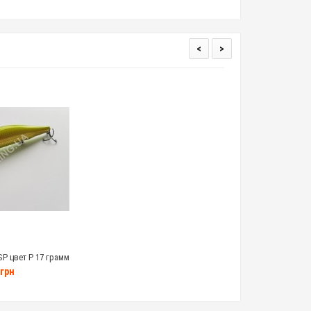
<
>
SP цвет P 17 грамм
грн