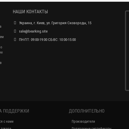
НАШИ КОНТАКТЫ
Украина, г. Киев, ул. Григория Сковороды, 15
а
sale@bearking.site
чем
ПН-ПТ: 09:00-19:00 СБ-ВС: 10:00-15:00
по
ие
в
А ПОДДЕРЖКИ
ДОПОЛНИТЕЛЬНО
ся с нами
Производители
 товара
Подарочные сертификаты