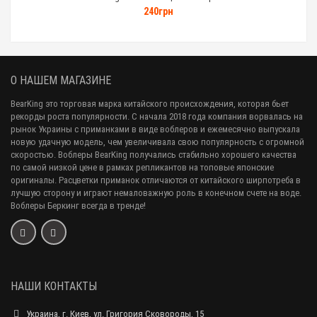
240грн
О НАШЕМ МАГАЗИНЕ
BearKing это торговая марка китайского происхождения, которая бьет
рекорды роста популярности. С начала 2018 года компания ворвалась на
рынок Украины с приманками в виде воблеров и ежемесячно выпускала
новую удачную модель, чем увеличивала свою популярность с огромной
скоростью. Воблеры BearKing получались стабильно хорошего качества
по самой низкой цене в рамках репликантов на топовые японские
оригиналы. Расцветки приманок отличаются от китайского ширпотреба в
лучшую сторону и играют немаловажную роль в конечном счете на воде.
Воблеры Беркинг всегда в тренде!
НАШИ КОНТАКТЫ
Украина, г. Киев, ул. Григория Сковороды, 15