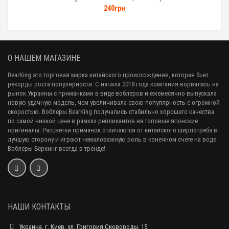
240грн
О НАШЕМ МАГАЗИНЕ
BearKing это торговая марка китайского происхождения, которая бьет
рекорды роста популярности. С начала 2018 года компания ворвалась на
рынок Украины с приманками в виде воблеров и ежемесячно выпускала
новую удачную модель, чем увеличивала свою популярность с огромной
скоростью. Воблеры BearKing получались стабильно хорошего качества
по самой низкой цене в рамках репликантов на топовые японские
оригиналы. Расцветки приманок отличаются от китайского ширпотреба в
лучшую сторону и играют немаловажную роль в конечном счете на воде.
Воблеры Беркинг всегда в тренде!
НАШИ КОНТАКТЫ
Украина, г. Киев, ул. Григория Сковороды, 15