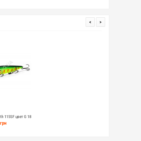
<
>
th 115SF цвет G 18
амм
грн