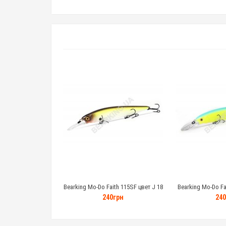
Bearking Mo-Do Faith 115SF цвет J 18
Bearking Mo-Do Fai
грамм
гр
240грн
240