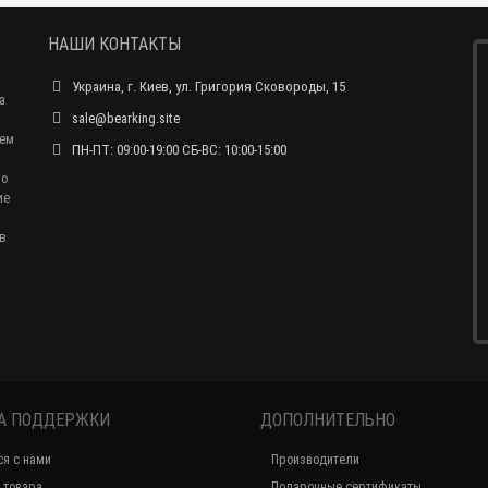
НАШИ КОНТАКТЫ
Украина, г. Киев, ул. Григория Сковороды, 15
а
sale@bearking.site
чем
ПН-ПТ: 09:00-19:00 СБ-ВС: 10:00-15:00
по
ие
в
А ПОДДЕРЖКИ
ДОПОЛНИТЕЛЬНО
ся с нами
Производители
 товара
Подарочные сертификаты