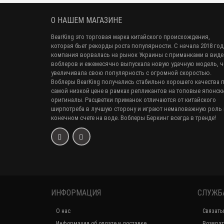
О НАШЕМ МАГАЗИНЕ
BearKing это торговая марка китайского происхождения,
которая бьет рекорды роста популярности. С начала 2018 год
компания ворвалась на рынок Украины с приманками в виде
воблеров и ежемесячно выпускала новую удачную модель, 
увеличивала свою популярность с огромной скоростью.
Воблеры BearKing получались стабильно хорошего качества 
самой низкой цене в рамках репликантов на топовые японск
оригиналы. Расцветки приманок отличаются от китайского
ширпотреба в лучшую сторону и играют немаловажную роль 
конечном счете на воде. Воблеры Беркинг всегда в тренде!
ИНФОРМАЦИЯ
СЛУЖБ
О нас
Связать
Информация об оплате и доставке
Возврат