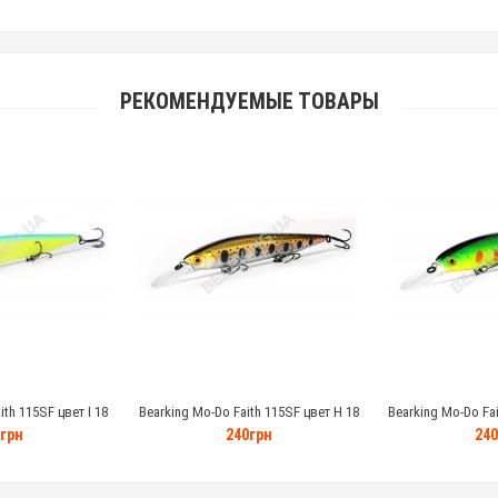
РЕКОМЕНДУЕМЫЕ ТОВАРЫ
th 115SF цвет I 18
Bearking Mo-Do Faith 115SF цвет H 18
Bearking Mo-Do Fai
амм
грамм
гр
грн
240грн
240