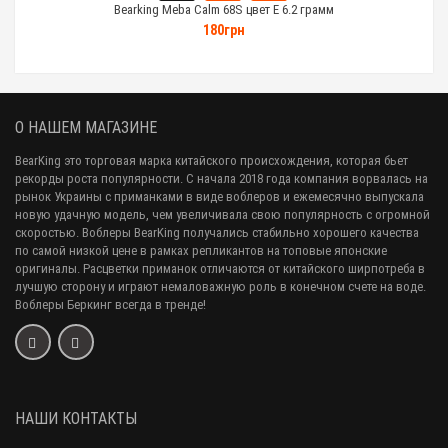
Bearking Meba Calm 68S цвет E 6.2 грамм
180грн
О НАШЕМ МАГАЗИНЕ
BearKing это торговая марка китайского происхождения, которая бьет
рекорды роста популярности. С начала 2018 года компания ворвалась на
рынок Украины с приманками в виде воблеров и ежемесячно выпускала
новую удачную модель, чем увеличивала свою популярность с огромной
скоростью. Воблеры BearKing получались стабильно хорошего качества
по самой низкой цене в рамках репликантов на топовые японские
оригиналы. Расцветки приманок отличаются от китайского ширпотреба в
лучшую сторону и играют немаловажную роль в конечном счете на воде.
Воблеры Беркинг всегда в тренде!
НАШИ КОНТАКТЫ