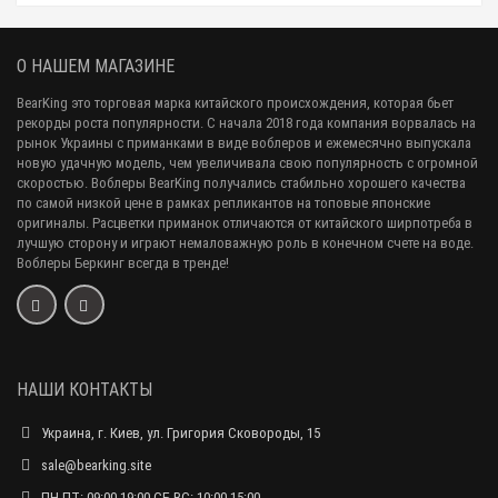
О НАШЕМ МАГАЗИНЕ
BearKing это торговая марка китайского происхождения, которая бьет
рекорды роста популярности. С начала 2018 года компания ворвалась на
рынок Украины с приманками в виде воблеров и ежемесячно выпускала
новую удачную модель, чем увеличивала свою популярность с огромной
скоростью. Воблеры BearKing получались стабильно хорошего качества
по самой низкой цене в рамках репликантов на топовые японские
оригиналы. Расцветки приманок отличаются от китайского ширпотреба в
лучшую сторону и играют немаловажную роль в конечном счете на воде.
Воблеры Беркинг всегда в тренде!
НАШИ КОНТАКТЫ
Украина, г. Киев, ул. Григория Сковороды, 15
sale@bearking.site
ПН-ПТ: 09:00-19:00 СБ-ВС: 10:00-15:00