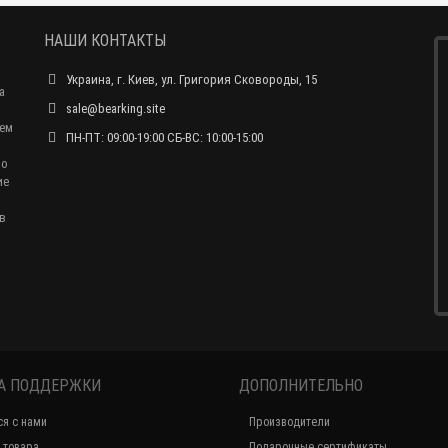
НАШИ КОНТАКТЫ
Украина, г. Киев, ул. Григория Сковороды, 15
а
sale@bearking.site
чем
ПН-ПТ: 09:00-19:00 СБ-ВС: 10:00-15:00
по
ие
в
А ПОДДЕРЖКИ
ДОПОЛНИТЕЛЬНО
ся с нами
Производители
 товара
Подарочные сертификаты