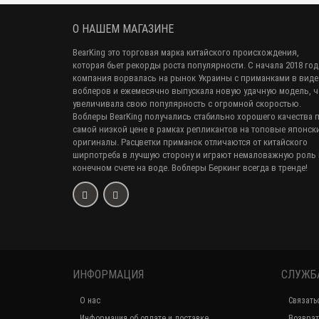
О НАШЕМ МАГАЗИНЕ
BearKing это торговая марка китайского происхождения,
которая бьет рекорды роста популярности. С начала 2018 год
компания ворвалась на рынок Украины с приманками в виде
воблеров и ежемесячно выпускала новую удачную модель, 
увеличивала свою популярность с огромной скоростью.
Воблеры BearKing получались стабильно хорошего качества 
самой низкой цене в рамках репликантов на топовые японск
оригиналы. Расцветки приманок отличаются от китайского
ширпотреба в лучшую сторону и играют немаловажную роль 
конечном счете на воде. Воблеры Беркинг всегда в тренде!
ИНФОРМАЦИЯ
СЛУЖБ
О нас
Связать
Информация об оплате и доставке
Возврат