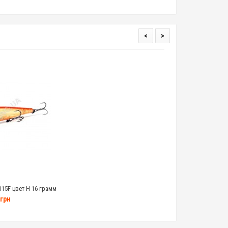
<
>
15F цвет H 16 грамм
грн