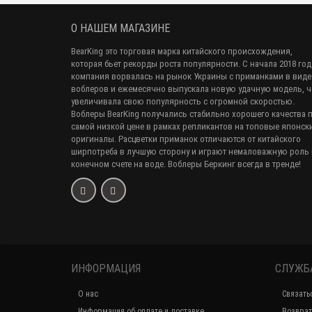
О НАШЕМ МАГАЗИНЕ
BearKing это торговая марка китайского происхождения,
которая бьет рекорды роста популярности. С начала 2018 год
компания ворвалась на рынок Украины с приманками в виде
воблеров и ежемесячно выпускала новую удачную модель, 
увеличивала свою популярность с огромной скоростью.
Воблеры BearKing получались стабильно хорошего качества 
самой низкой цене в рамках репликантов на топовые японск
оригиналы. Расцветки приманок отличаются от китайского
ширпотреба в лучшую сторону и играют немаловажную роль 
конечном счете на воде. Воблеры Беркинг всегда в тренде!
ИНФОРМАЦИЯ
СЛУЖБ
О нас
Связать
Информация об оплате и доставке
Возврат