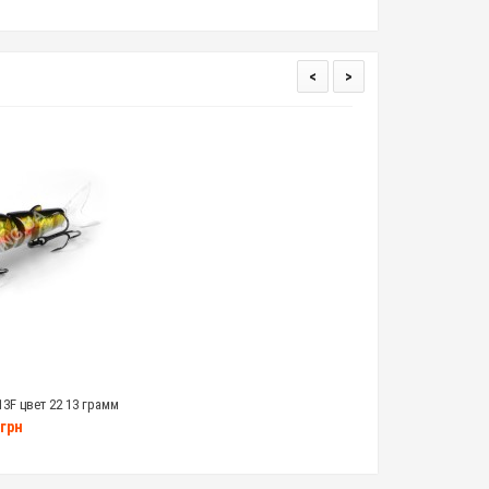
<
>
13F цвет 22 13 грамм
грн