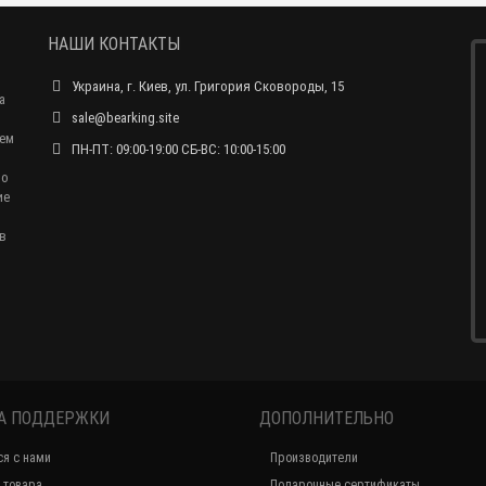
НАШИ КОНТАКТЫ
Украина, г. Киев, ул. Григория Сковороды, 15
а
sale@bearking.site
чем
ПН-ПТ: 09:00-19:00 СБ-ВС: 10:00-15:00
по
ие
в
А ПОДДЕРЖКИ
ДОПОЛНИТЕЛЬНО
ся с нами
Производители
 товара
Подарочные сертификаты