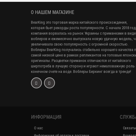
О НАШЕМ МАГАЗИНЕ
BearKing это торговая марка китайского происхождения,
которая бьет рекорды роста популярности. С начала 2018 год
компания ворвалась на рынок Украины с приманками в виде
воблеров и ежемесячно выпускала новую удачную модель, 
увеличивала свою популярность с огромной скоростью.
Воблеры BearKing получались стабильно хорошего качества 
самой низкой цене в рамках репликантов на топовые японск
оригиналы. Расцветки приманок отличаются от китайского
ширпотреба в лучшую сторону и играют немаловажную роль 
конечном счете на воде. Воблеры Беркинг всегда в тренде!
ИНФОРМАЦИЯ
СЛУЖБ
О нас
Связать
Информация об оплате и доставке
Возврат