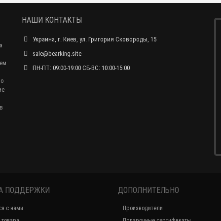
НАШИ КОНТАКТЫ
Украина, г. Киев, ул. Григория Сковороды, 15
а
sale@bearking.site
чем
ПН-ПТ: 09:00-19:00 СБ-ВС: 10:00-15:00
по
ие
в
А ПОДДЕРЖКИ
ДОПОЛНИТЕЛЬНО
ся с нами
Производители
 товара
Подарочные сертификаты