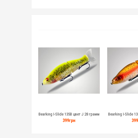
Bearking I-Slide 135B цвет J 28 грамм
Bearking I-Slide 1
399грн
399