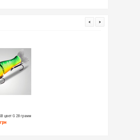
<
>
35B цвет G 28 грамм
грн