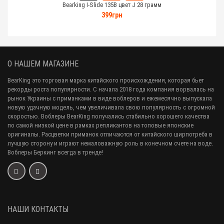
Bearking I-Slide 135B цвет J 28 грамм
399грн
О НАШЕМ МАГАЗИНЕ
BearKing это торговая марка китайского происхождения, которая бьет
рекорды роста популярности. С начала 2018 года компания ворвалась на
рынок Украины с приманками в виде воблеров и ежемесячно выпускала
новую удачную модель, чем увеличивала свою популярность с огромной
скоростью. Воблеры BearKing получались стабильно хорошего качества
по самой низкой цене в рамках репликантов на топовые японские
оригиналы. Расцветки приманок отличаются от китайского ширпотреба в
лучшую сторону и играют немаловажную роль в конечном счете на воде.
Воблеры Беркинг всегда в тренде!
НАШИ КОНТАКТЫ