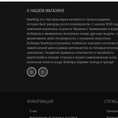
О НАШЕМ МАГАЗИНЕ
BearKing это торговая марка китайского происхождения,
которая бьет рекорды роста популярности. С начала 2018 год
компания ворвалась на рынок Украины с приманками в виде
воблеров и ежемесячно выпускала новую удачную модель, 
увеличивала свою популярность с огромной скоростью.
Воблеры BearKing получались стабильно хорошего качества 
самой низкой цене в рамках репликантов на топовые японск
оригиналы. Расцветки приманок отличаются от китайского
ширпотреба в лучшую сторону и играют немаловажную роль 
конечном счете на воде. Воблеры Беркинг всегда в тренде!
ИНФОРМАЦИЯ
СЛУЖБ
О нас
Связать
Информация об оплате и доставке
Возврат