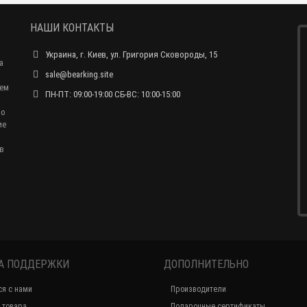
НАШИ КОНТАКТЫ
Украина, г. Киев, ул. Григория Сковороды, 15
а
sale@bearking.site
чем
ПН-ПТ: 09:00-19:00 СБ-ВС: 10:00-15:00
по
ие
в
А ПОДДЕРЖКИ
ДОПОЛНИТЕЛЬНО
ся с нами
Производители
 товара
Подарочные сертификаты