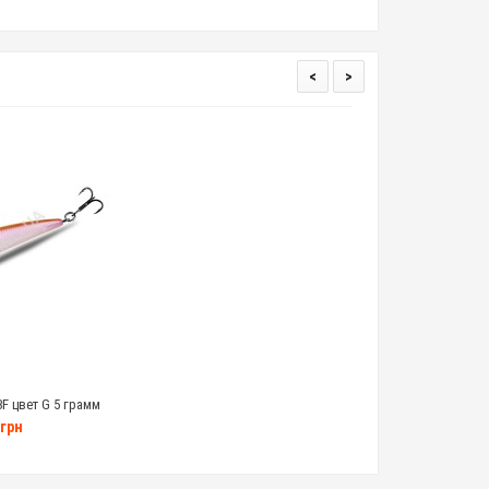
<
>
3F цвет G 5 грамм
грн