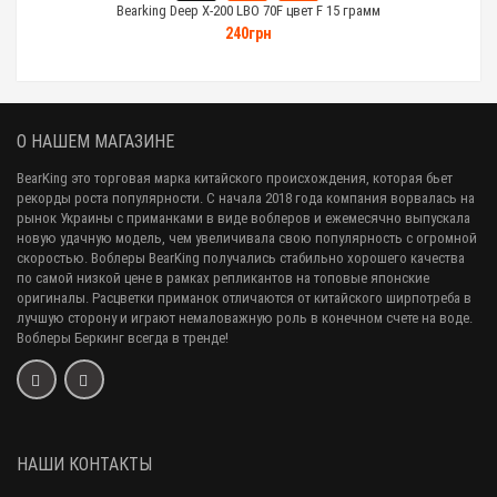
Bearking Deep X-200 LBO 70F цвет F 15 грамм
240грн
О НАШЕМ МАГАЗИНЕ
BearKing это торговая марка китайского происхождения, которая бьет
рекорды роста популярности. С начала 2018 года компания ворвалась на
рынок Украины с приманками в виде воблеров и ежемесячно выпускала
новую удачную модель, чем увеличивала свою популярность с огромной
скоростью. Воблеры BearKing получались стабильно хорошего качества
по самой низкой цене в рамках репликантов на топовые японские
оригиналы. Расцветки приманок отличаются от китайского ширпотреба в
лучшую сторону и играют немаловажную роль в конечном счете на воде.
Воблеры Беркинг всегда в тренде!
НАШИ КОНТАКТЫ