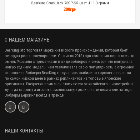
Bearking CrackJack 78SP-SR цвет J 11.3 грамм
200грн
О НАШЕМ МАГАЗИНЕ
BearKing это торговая марка китайского происхождения, которая бьет
рекорды роста популярности. С начала 2018 года компания ворвалась на
рынок Украины с приманками в виде воблеров и ежемесячно выпускала
новую удачную модель, чем увеличивала свою популярность с огромной
скоростью. Воблеры BearKing получались стабильно хорошего качества
по самой низкой цене в рамках репликантов на топовые японские
оригиналы. Расцветки приманок отличаются от китайского ширпотреба в
лучшую сторону и играют немаловажную роль в конечном счете на воде.
Воблеры Беркинг всегда в тренде!
НАШИ КОНТАКТЫ