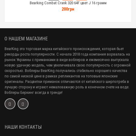
Bearking Combat Crank 320 64F цвет J 16 грамм
200грн
О НАШЕМ МАГАЗИНЕ
BearKing это торговая марка китайского происхождения, которая бьет
рекорды роста популярности. С начала 2018 года компания ворвалась на
рынок Украины с приманками в виде воблеров и ежемесячно выпускала
новую удачную модель, чем увеличивала свою популярность с огромной
скоростью. Воблеры BearKing получались стабильно хорошего качества
по самой низкой цене в рамках репликантов на топовые японские
оригиналы. Расцветки приманок отличаются от китайского ширпотреба в
лучшую сторону и играют немаловажную роль в конечном счете на воде.
Воблеры Беркинг всегда в тренде!
НАШИ КОНТАКТЫ