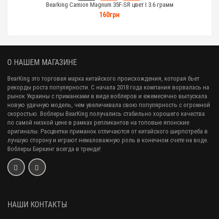
Bearking Camion Magnum 35F-SR цвет I 3.6 грамм
160грн
О НАШЕМ МАГАЗИНЕ
BearKing это торговая марка китайского происхождения, которая бьет
рекорды роста популярности. С начала 2018 года компания ворвалась на
рынок Украины с приманками в виде воблеров и ежемесячно выпускала
новую удачную модель, чем увеличивала свою популярность с огромной
скоростью. Воблеры BearKing получались стабильно хорошего качества
по самой низкой цене в рамках репликантов на топовые японские
оригиналы. Расцветки приманок отличаются от китайского ширпотреба в
лучшую сторону и играют немаловажную роль в конечном счете на воде.
Воблеры Беркинг всегда в тренде!
НАШИ КОНТАКТЫ