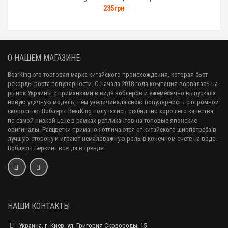
235грн
О НАШЕМ МАГАЗИНЕ
BearKing это торговая марка китайского происхождения, которая бьет
рекорды роста популярности. С начала 2018 года компания ворвалась на
рынок Украины с приманками в виде воблеров и ежемесячно выпускала
новую удачную модель, чем увеличивала свою популярность с огромной
скоростью. Воблеры BearKing получались стабильно хорошего качества
по самой низкой цене в рамках репликантов на топовые японские
оригиналы. Расцветки приманок отличаются от китайского ширпотреба в
лучшую сторону и играют немаловажную роль в конечном счете на воде.
Воблеры Беркинг всегда в тренде!
НАШИ КОНТАКТЫ
Украина, г. Киев, ул. Григория Сковороды, 15