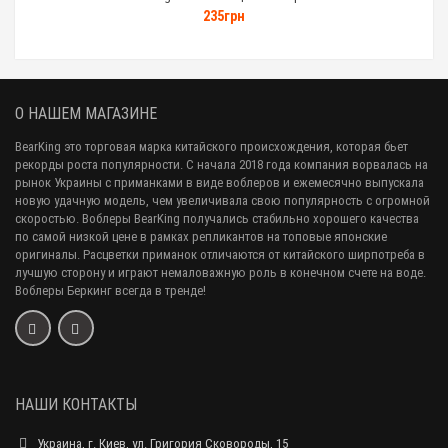
235грн
О НАШЕМ МАГАЗИНЕ
BearKing это торговая марка китайского происхождения, которая бьет
рекорды роста популярности. С начала 2018 года компания ворвалась на
рынок Украины с приманками в виде воблеров и ежемесячно выпускала
новую удачную модель, чем увеличивала свою популярность с огромной
скоростью. Воблеры BearKing получались стабильно хорошего качества
по самой низкой цене в рамках репликантов на топовые японские
оригиналы. Расцветки приманок отличаются от китайского ширпотреба в
лучшую сторону и играют немаловажную роль в конечном счете на воде.
Воблеры Беркинг всегда в тренде!
НАШИ КОНТАКТЫ
Украина, г. Киев, ул. Григория Сковороды, 15