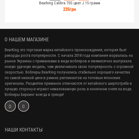
Bearking Calibra 75S цвет J 15 грамм
235грн
О НАШЕМ МАГАЗИНЕ
BearKing это торговая марка китайского происхождения, которая бьет
рекорды роста популярности. С начала 2018 года компания ворвалась на
рынок Украины с приманками в виде воблеров и ежемесячно выпускала
новую удачную модель, чем увеличивала свою популярность с огромной
скоростью. Воблеры BearKing получались стабильно хорошего качества
по самой низкой цене в рамках репликантов на топовые японские
оригиналы. Расцветки приманок отличаются от китайского ширпотреба в
лучшую сторону и играют немаловажную роль в конечном счете на воде.
Воблеры Беркинг всегда в тренде!
НАШИ КОНТАКТЫ