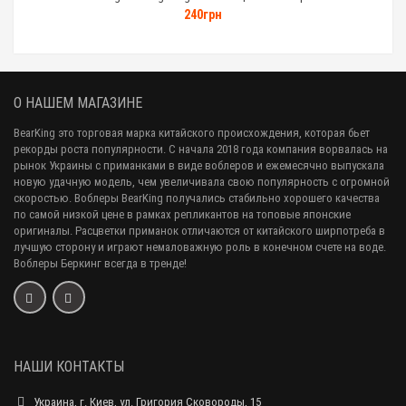
240грн
О НАШЕМ МАГАЗИНЕ
BearKing это торговая марка китайского происхождения, которая бьет
рекорды роста популярности. С начала 2018 года компания ворвалась на
рынок Украины с приманками в виде воблеров и ежемесячно выпускала
новую удачную модель, чем увеличивала свою популярность с огромной
скоростью. Воблеры BearKing получались стабильно хорошего качества
по самой низкой цене в рамках репликантов на топовые японские
оригиналы. Расцветки приманок отличаются от китайского ширпотреба в
лучшую сторону и играют немаловажную роль в конечном счете на воде.
Воблеры Беркинг всегда в тренде!
НАШИ КОНТАКТЫ
Украина, г. Киев, ул. Григория Сковороды, 15