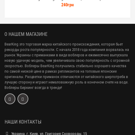
240грн
О НАШЕМ МАГАЗИНЕ
BearKing это торговая марка китайского происхождения, которая бьет
рекорды роста популярности. С начала 2018 года компания ворвалась на
рынок Украины с приманками в виде воблеров и ежемесячно выпускала
новую удачную модель, чем увеличивала свою популярность с огромной
скоростью. Воблеры BearKing получались стабильно хорошего качества
по самой низкой цене в рамках репликантов на топовые японские
оригиналы. Расцветки приманок отличаются от китайского ширпотреба в
лучшую сторону и играют немаловажную роль в конечном счете на воде.
Воблеры Беркинг всегда в тренде!
НАШИ КОНТАКТЫ
Украина, г. Киев, ул. Григория Сковороды, 15