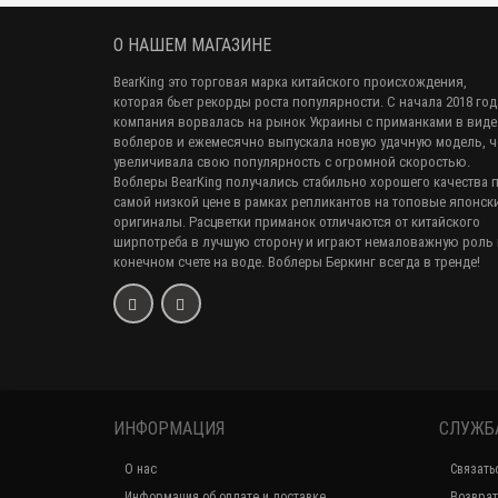
О НАШЕМ МАГАЗИНЕ
BearKing это торговая марка китайского происхождения,
которая бьет рекорды роста популярности. С начала 2018 год
компания ворвалась на рынок Украины с приманками в виде
воблеров и ежемесячно выпускала новую удачную модель, 
увеличивала свою популярность с огромной скоростью.
Воблеры BearKing получались стабильно хорошего качества 
самой низкой цене в рамках репликантов на топовые японск
оригиналы. Расцветки приманок отличаются от китайского
ширпотреба в лучшую сторону и играют немаловажную роль 
конечном счете на воде. Воблеры Беркинг всегда в тренде!
ИНФОРМАЦИЯ
СЛУЖБ
О нас
Связать
Информация об оплате и доставке
Возврат