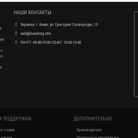
НАШИ КОНТАКТЫ
Украина, г. Киев, ул. Григория Сковороды, 15
а
sale@bearking.site
чем
ПН-ПТ: 09:00-19:00 СБ-ВС: 10:00-15:00
по
ие
в
А ПОДДЕРЖКИ
ДОПОЛНИТЕЛЬНО
ся с нами
Производители
 товара
Подарочные сертификаты