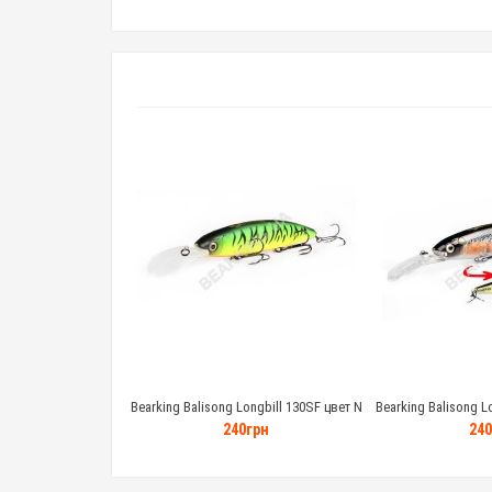
Bearking Balisong Longbill 130SF цвет N
Bearking Balisong L
28.6 грамм
28.6 
240грн
240