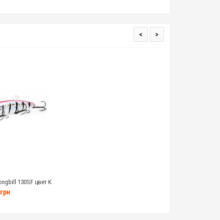
<
>
ongbill 130SF цвет K
грамм
грн