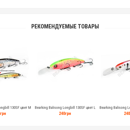
РЕКОМЕНДУЕМЫЕ ТОВАРЫ
ongbill 130SF цвет M
Bearking Balisong Longbill 130SF цвет L
Bearking Balisong L
грамм
28.6 грамм
28.6 
грн
240грн
240