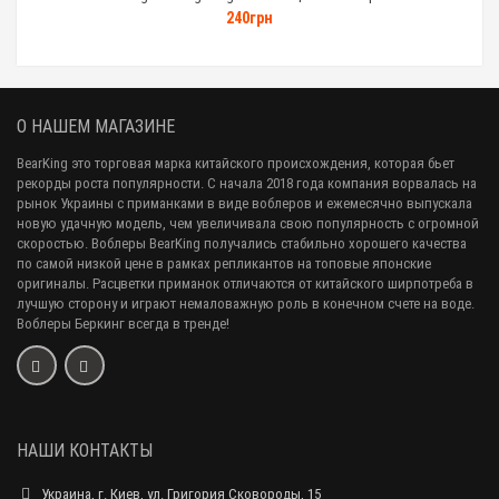
240грн
О НАШЕМ МАГАЗИНЕ
BearKing это торговая марка китайского происхождения, которая бьет
рекорды роста популярности. С начала 2018 года компания ворвалась на
рынок Украины с приманками в виде воблеров и ежемесячно выпускала
новую удачную модель, чем увеличивала свою популярность с огромной
скоростью. Воблеры BearKing получались стабильно хорошего качества
по самой низкой цене в рамках репликантов на топовые японские
оригиналы. Расцветки приманок отличаются от китайского ширпотреба в
лучшую сторону и играют немаловажную роль в конечном счете на воде.
Воблеры Беркинг всегда в тренде!
НАШИ КОНТАКТЫ
Украина, г. Киев, ул. Григория Сковороды, 15