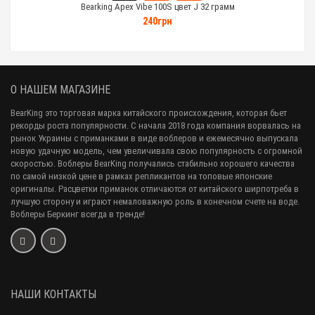
Bearking Apex Vibe 100S цвет J 32 грамм
240грн
О НАШЕМ МАГАЗИНЕ
BearKing это торговая марка китайского происхождения, которая бьет
рекорды роста популярности. С начала 2018 года компания ворвалась на
рынок Украины с приманками в виде воблеров и ежемесячно выпускала
новую удачную модель, чем увеличивала свою популярность с огромной
скоростью. Воблеры BearKing получались стабильно хорошего качества
по самой низкой цене в рамках репликантов на топовые японские
оригиналы. Расцветки приманок отличаются от китайского ширпотреба в
лучшую сторону и играют немаловажную роль в конечном счете на воде.
Воблеры Беркинг всегда в тренде!
НАШИ КОНТАКТЫ